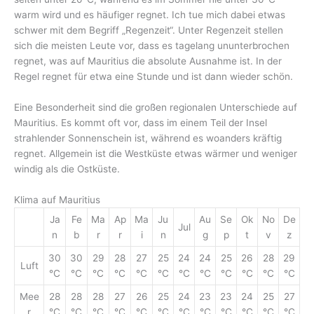
warm wird und es häufiger regnet. Ich tue mich dabei etwas
schwer mit dem Begriff „Regenzeit“. Unter Regenzeit stellen
sich die meisten Leute vor, dass es tagelang ununterbrochen
regnet, was auf Mauritius die absolute Ausnahme ist. In der
Regel regnet für etwa eine Stunde und ist dann wieder schön.
Eine Besonderheit sind die großen regionalen Unterschiede auf
Mauritius. Es kommt oft vor, dass im einem Teil der Insel
strahlender Sonnenschein ist, während es woanders kräftig
regnet. Allgemein ist die Westküste etwas wärmer und weniger
windig als die Ostküste.
Klima auf Mauritius
Ja
Fe
Ma
Ap
Ma
Ju
Au
Se
Ok
No
De
Jul
n
b
r
r
i
n
g
p
t
v
z
30
30
29
28
27
25
24
24
25
26
28
29
Luft
°C
°C
°C
°C
°C
°C
°C
°C
°C
°C
°C
°C
Mee
28
28
28
27
26
25
24
23
23
24
25
27
r
°C
°C
°C
°C
°C
°C
°C
°C
°C
°C
°C
°C