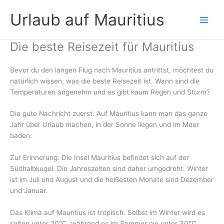
Zum
Urlaub auf Mauritius
Inhalt
springen
Die beste Reisezeit für Mauritius
Bevor du den langen Flug nach Mauritius antrittst, möchtest du
natürlich wissen, was die beste Reisezeit ist. Wann sind die
Temperaturen angenehm und es gibt kaum Regen und Sturm?
Die gute Nachricht zuerst. Auf Mauritius kann man das ganze
Jahr über Urlaub machen, in der Sonne liegen und im Meer
baden.
Zur Erinnerung: Die Insel Mauritius befindet sich auf der
Südhalbkugel. Die Jahreszeiten sind daher umgedreht. Winter
ist im Juli und August und die heißesten Monate sind Dezember
und Januar.
Das Klima auf Mauritius ist tropisch. Selbst im Winter wird es
selten unter 20°C, während es im Sommer nie unter 30°C